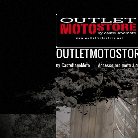
OUTLETMOTOSTO
by CastellanoMoto ...... Accessoires moto à d