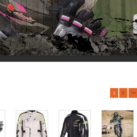
1
2
>>