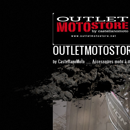
OUTLETMOTOSTO
by CastellanoMoto ...... Accessoires moto à d