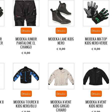
R
MODEKA JUNIOR
MODEKA LANE KIDS
MODEKA MX-TOP
ER
PANTALONE EL
NERO
KIDS NERO-VERDE
CHANGO
€ 0,00
€ 0,00
€ 0,00
 II
MODEKA TOUREX II
MODEKA X-VENT
MODEKA X-VENT
KIDS NERO/BLU
KIDS GRIGIO
KIDS NERO
CHIARO
€ 0,00
€ 0,00