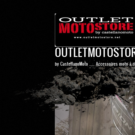
OUTLETMOTOSTO
by CastellanoMoto ...... Accessoires moto à d