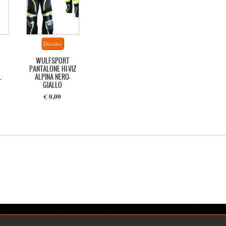
WULFSPORT
PANTALONE HI-VIZ
L
ALPINA NERO-
GIALLO
€ 0,00