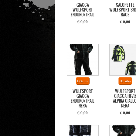
GIACCA
SALOPETTE
WULFSPORT
WULFSPORT SN
ENDURO/TRAIL
RACE
€ 0,00
€ 0,00
WULFSPORT
WULFSPORT
GIACCA
GIACCA HI-VI
ENDURO/TRAIL
ALPINA GIALLO
NERA
NERA
€ 0,00
€ 0,00