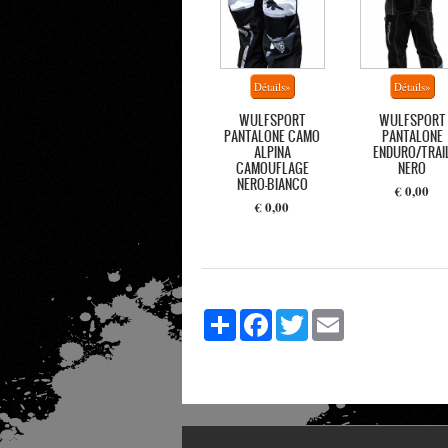
WULFSPORT
WULFSPORT
PANTALONE CAMO
PANTALONE
ALPINA
ENDURO/TRAI
CAMOUFLAGE
NERO
NERO-BIANCO
€ 0,00
€ 0,00
Share
Facebook
Twitter
Email