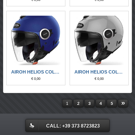
AIROH HELIOS COLOR BLUE MATT
AIROH HELIOS COLOR CONCRETE GREY GLOSS
€ 0,00
€ 0,00
»
1
2
3
4
5
CALL: +39 373 8723823