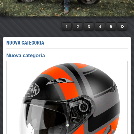
»
1
2
3
4
5
NUOVA CATEGORIA
Nuova categoria