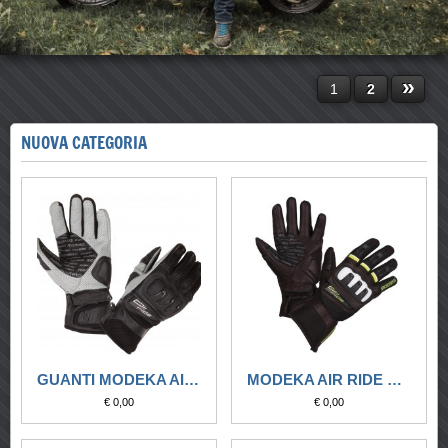
»
1
2
NUOVA CATEGORIA
GUANTI MODEKA AIR RIDE
MODEKA AIR RIDE NERO-BIANCO-GIALLO
€ 0,00
€ 0,00