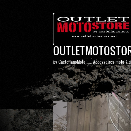
OUTLETMOTOSTO
by CastellanoMoto ...... Accessoires moto à d