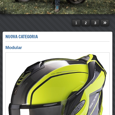
»
1
2
3
NUOVA CATEGORIA
Modular