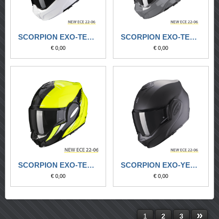
SCORPION EXO-TECH EVO SOLID BIANCO
SCORPION EXO-TECH EVO SOLID GRIGIO CEMENTO
€ 0,00
€ 0,00
SCORPION EXO-TECH PRIMUS GIALLO NEON-NERO
SCORPION EXO-YECH EVO SOLID NERO OPACO
€ 0,00
€ 0,00
»
1
2
3