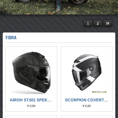
»
1
2
FIBRA
AIROH ST.501 SPEKTRO BLACK MATT
SCORPION COVERT FX GALLUS NERO-BIANCO
€ 0,00
€ 0,00