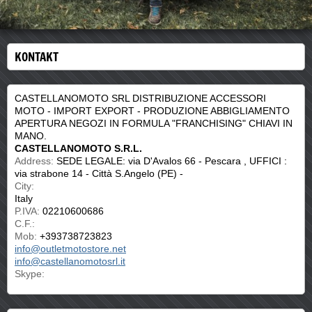
KONTAKT
CASTELLANOMOTO SRL DISTRIBUZIONE ACCESSORI
MOTO - IMPORT EXPORT - PRODUZIONE ABBIGLIAMENTO
APERTURA NEGOZI IN FORMULA "FRANCHISING" CHIAVI IN
MANO.
CASTELLANOMOTO S.R.L.
Address:
SEDE LEGALE: via D'Avalos 66 - Pescara , UFFICI :
via strabone 14 - Città S.Angelo (PE) -
City:
Italy
P.IVA:
02210600686
C.F.:
Mob:
+393738723823
info@outletmotostore.net
info@castellanomotosrl.it
Skype: